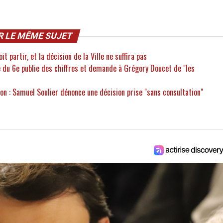
R LE MÊME SUJET
 partir, et la décision de la Ville ne suffira pas
e du 6e publie des chiffres et demande à Grégory Doucet de "les
n : Samuel Soulier dénonce une décision prise "sans consultation"