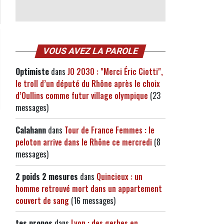
VOUS AVEZ LA PAROLE
Optimiste
dans
JO 2030 : "Merci Éric Ciotti",
le troll d’un député du Rhône après le choix
d’Oullins comme futur village olympique
(23
messages)
Calahann
dans
Tour de France Femmes : le
peloton arrive dans le Rhône ce mercredi
(8
messages)
2 poids 2 mesures
dans
Quincieux : un
homme retrouvé mort dans un appartement
couvert de sang
(16 messages)
tes propos
dans
Lyon : des gerbes en