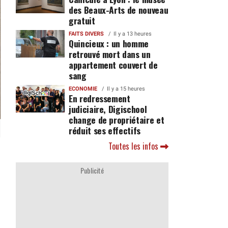
des Beaux-Arts de nouveau
gratuit
FAITS DIVERS
Il y a 13 heures
Quincieux : un homme
retrouvé mort dans un
appartement couvert de
sang
ECONOMIE
Il y a 15 heures
En redressement
judiciaire, Digischool
change de propriétaire et
réduit ses effectifs
Toutes les infos
Publicité