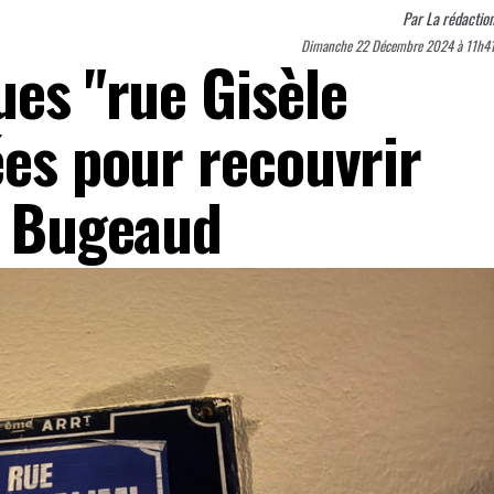
Par
La rédactio
Dimanche 22 Décembre 2024 à 11h4
ues "rue Gisèle
ées pour recouvrir
ue Bugeaud