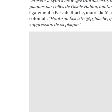
"Présent à Lyon avec le @RIAntifasciste, 
plaques par celles de Gisèle Halimi, militan
également à Pascale Blache, maire du 6ᵉ a
colonial :
"Honte au fasciste @p_blache, qu
suppression de sa plaque."