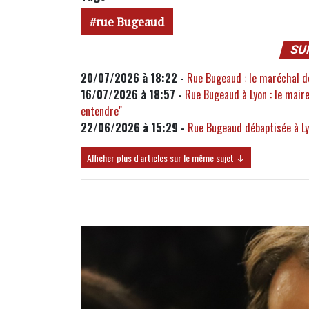
rue Bugeaud
SU
20/07/2026 à 18:22 -
Rue Bugeaud : le maréchal doit
16/07/2026 à 18:57 -
Rue Bugeaud à Lyon : le mair
entendre"
22/06/2026 à 15:29 -
Rue Bugeaud débaptisée à Lyo
Afficher plus d'articles sur le même sujet ↓