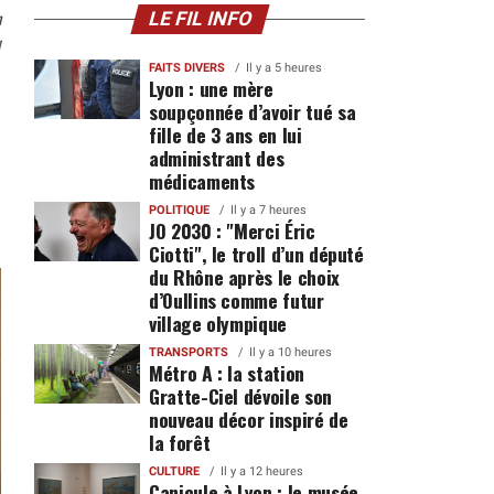
n
LE FIL INFO
1
FAITS DIVERS
Il y a 5 heures
Lyon : une mère
soupçonnée d’avoir tué sa
fille de 3 ans en lui
administrant des
médicaments
POLITIQUE
Il y a 7 heures
JO 2030 : "Merci Éric
Ciotti", le troll d’un député
du Rhône après le choix
d’Oullins comme futur
village olympique
TRANSPORTS
Il y a 10 heures
Métro A : la station
Gratte-Ciel dévoile son
nouveau décor inspiré de
la forêt
CULTURE
Il y a 12 heures
Canicule à Lyon : le musée