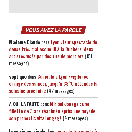
VOUS AVEZ LA PAROLE
Madame Claude
dans
Lyon : leur spectacle de
danse très mal accueilli à la Duchère, deux
artistes visés par des tirs de mortiers
(151
messages)
septique
dans
Canicule à Lyon : vigilance
orange dès samedi, jusqu’à 38°C attendus la
semaine prochaine
(42 messages)
A QUI LA FAUTE
dans
Miribel-Jonage : une
fillette de 3 ans réanimée après une noyade,
son pronostic vital engagé
(4 messages)
le voisin qui rigole
dans
Lyon : le ton monte à