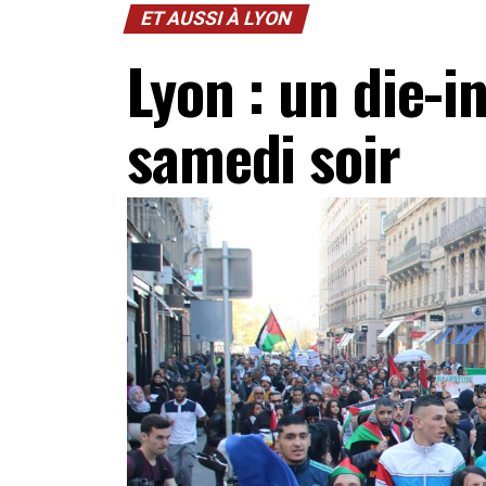
ET AUSSI À LYON
Lyon : un die-i
samedi soir