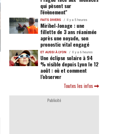
qui pèsent sur
l'évènement"
FAITS DIVERS
Il y a 5 heures
Miribel-Jonage : une
fillette de 3 ans réanimée
après une noyade, son
pronostic vital engagé
ET AUSSI À LYON
Il y a 6 heures
Une éclipse solaire à 94
% visible depuis Lyon le 12
août : où et comment
l’observer
Toutes les infos
Publicité