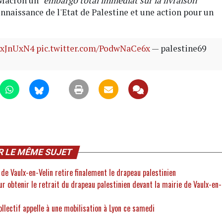
 Macron un
"embargo total immédiat sur la livraison
connaissance de l'Etat de Palestine et une action pour un
9axJnUxN4
pic.twitter.com/PodwNaCe6x
— palestine69
R LE MÊME SUJET
 de Vaulx-en-Velin retire finalement le drapeau palestinien
our obtenir le retrait du drapeau palestinien devant la mairie de Vaulx-en-
ollectif appelle à une mobilisation à Lyon ce samedi