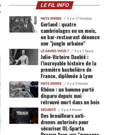
n
LE FIL INFO
0
FAITS DIVERS
Il y a 17 minutes
Gerland : quatre
cambriolages en un mois,
un bar-restaurant dénonce
une "jungle urbaine"
LE SAVIEZ-VOUS ?
Il y a 1 heure
Julie-Victoire Daubié :
l’incroyable histoire de la
première bachelière de
France, diplômée à Lyon
FAITS DIVERS
Il y a 3 heures
Rhône : un homme porté
disparu depuis mai
retrouvé mort dans un bois
SÉCURITÉ
Il y a 4 heures
Des brouilleurs anti-
drones autorisés pour
sécuriser OL-Sparta
Prague face aux "menaces