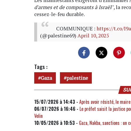
Les manifestants exigeront d'Emmanuel
d'armes et de composants à Israël"
, la re
cessez-le-feu durable.
COMMUNIQUE :
https://t.co/I
(@palestine69)
April 10, 2025
Tags :
Gaza
palestine
SU
15/07/2026 à 14:43 -
Après avoir résisté, le maire
06/07/2026 à 16:46 -
Le préfet saisit la justice p
Velin
10/05/2026 à 10:53 -
Gaza, Nakba, sanctions : un c