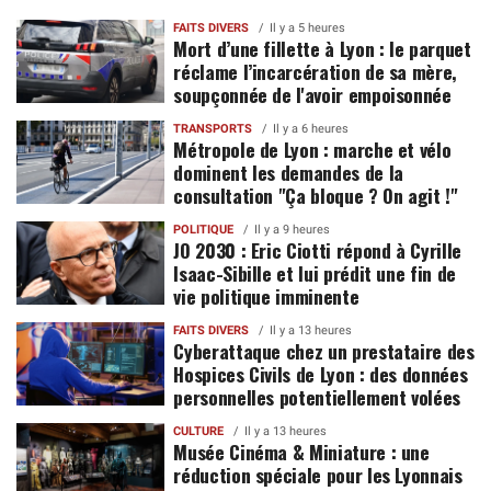
FAITS DIVERS
Il y a 5 heures
Mort d’une fillette à Lyon : le parquet
réclame l’incarcération de sa mère,
soupçonnée de l'avoir empoisonnée
TRANSPORTS
Il y a 6 heures
Métropole de Lyon : marche et vélo
dominent les demandes de la
consultation "Ça bloque ? On agit !"
POLITIQUE
Il y a 9 heures
JO 2030 : Eric Ciotti répond à Cyrille
Isaac-Sibille et lui prédit une fin de
vie politique imminente
FAITS DIVERS
Il y a 13 heures
Cyberattaque chez un prestataire des
Hospices Civils de Lyon : des données
personnelles potentiellement volées
CULTURE
Il y a 13 heures
Musée Cinéma & Miniature : une
réduction spéciale pour les Lyonnais