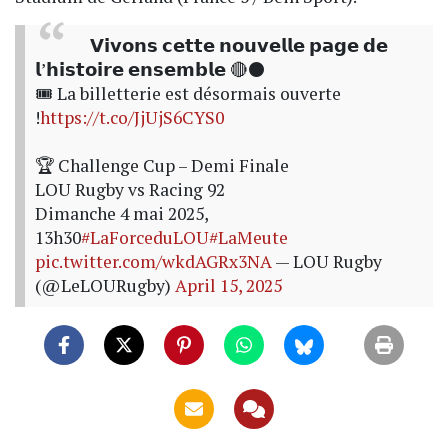
𝗩𝗶𝘃𝗼𝗻𝘀 𝗰𝗲𝘁𝘁𝗲 𝗻𝗼𝘂𝘃𝗲𝗹𝗹𝗲 𝗽𝗮𝗴𝗲 𝗱𝗲
𝗹’𝗵𝗶𝘀𝘁𝗼𝗶𝗿𝗲 𝗲𝗻𝘀𝗲𝗺𝗯𝗹𝗲 🔴⚫
🎟️ La billetterie est désormais ouverte
!
https://t.co/JjUjS6CYS0
🏆 Challenge Cup – Demi Finale
LOU Rugby vs Racing 92
Dimanche 4 mai 2025,
13h30
#LaForceduLOU
#LaMeute
pic.twitter.com/wkdAGRx3NA
— LOU Rugby
(@LeLOURugby)
April 15, 2025