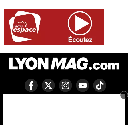
Copyright © Lyon Mag -
Mentions légales
-
Politique des
cookies
-
Contact
-
Conditions générales de vente
Développé par Everlats