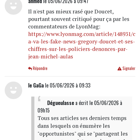
ahmed
le 05/06/2026 à 09:47
Il n'est pas mieux rasé que Doucet,
pourtant souvent critiqué pour ça par les
commentateurs de LyonMag:
https://www.lyonmag.com/article/148931/c
a-va-les-fake-news-gregory-doucet-et-ses-
chiffres-sur-les-policiers-denonces-par-
jean-michel-aulas
Répondre
Signaler
le GaGa
le 05/06/2026 à 09:33
Dégueulasse
a écrit
le 05/06/2026 à
09h15
Tous ses articles ses derniers temps
dans lesquels on énumère les
"opportunistes" qui se "partagent les