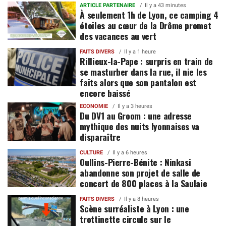
ARTICLE PARTENAIRE
Il y a 43 minutes
À seulement 1h de Lyon, ce camping 4
étoiles au cœur de la Drôme promet
des vacances au vert
FAITS DIVERS
Il y a 1 heure
Rillieux-la-Pape : surpris en train de
se masturber dans la rue, il nie les
faits alors que son pantalon est
encore baissé
ECONOMIE
Il y a 3 heures
Du DV1 au Groom : une adresse
mythique des nuits lyonnaises va
disparaître
CULTURE
Il y a 6 heures
Oullins-Pierre-Bénite : Ninkasi
abandonne son projet de salle de
concert de 800 places à la Saulaie
FAITS DIVERS
Il y a 8 heures
Scène surréaliste à Lyon : une
trottinette circule sur le