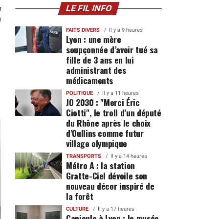
n
LE FIL INFO
0
FAITS DIVERS
Il y a 9 heures
Lyon : une mère
soupçonnée d’avoir tué sa
fille de 3 ans en lui
administrant des
médicaments
POLITIQUE
Il y a 11 heures
JO 2030 : "Merci Éric
Ciotti", le troll d’un député
du Rhône après le choix
d’Oullins comme futur
village olympique
TRANSPORTS
Il y a 14 heures
Métro A : la station
Gratte-Ciel dévoile son
nouveau décor inspiré de
la forêt
CULTURE
Il y a 17 heures
Canicule à Lyon : le musée