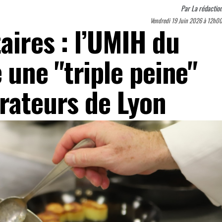
Par
La rédactio
Vendredi 19 Juin 2026 à 12h0
aires : l’UMIH du
une "triple peine"
urateurs de Lyon