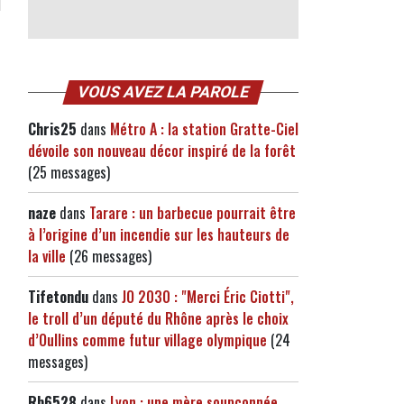
VOUS AVEZ LA PAROLE
Chris25
dans
Métro A : la station Gratte-Ciel
dévoile son nouveau décor inspiré de la forêt
(25 messages)
naze
dans
Tarare : un barbecue pourrait être
à l’origine d’un incendie sur les hauteurs de
la ville
(26 messages)
Tifetondu
dans
JO 2030 : "Merci Éric Ciotti",
le troll d’un député du Rhône après le choix
d’Oullins comme futur village olympique
(24
messages)
Rb6528
dans
Lyon : une mère soupçonnée