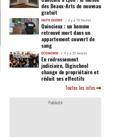
des Beaux-Arts de nouveau
gratuit
FAITS DIVERS
Il y a 18 heures
Quincieux : un homme
retrouvé mort dans un
appartement couvert de
sang
ECONOMIE
Il y a 20 heures
En redressement
judiciaire, Digischool
change de propriétaire et
réduit ses effectifs
Toutes les infos
Publicité