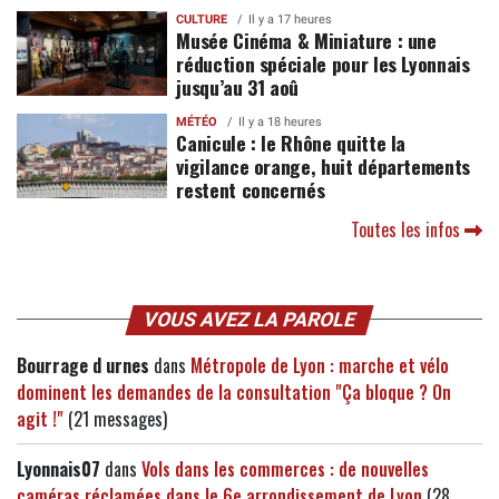
CULTURE
Il y a 17 heures
Musée Cinéma & Miniature : une
réduction spéciale pour les Lyonnais
jusqu’au 31 aoû
MÉTÉO
Il y a 18 heures
Canicule : le Rhône quitte la
vigilance orange, huit départements
restent concernés
Toutes les infos
VOUS AVEZ LA PAROLE
Bourrage d urnes
dans
Métropole de Lyon : marche et vélo
dominent les demandes de la consultation "Ça bloque ? On
agit !"
(21 messages)
Lyonnais07
dans
Vols dans les commerces : de nouvelles
caméras réclamées dans le 6e arrondissement de Lyon
(28