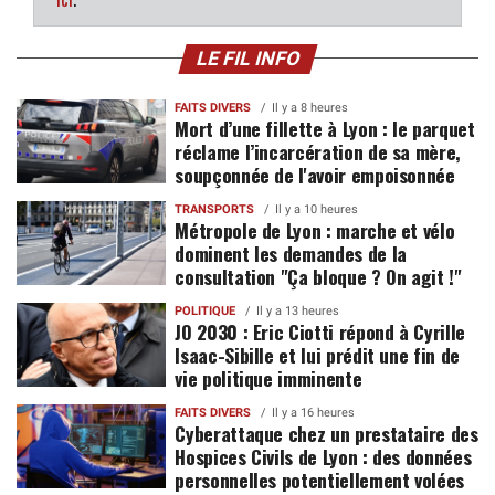
LE FIL INFO
FAITS DIVERS
Il y a 8 heures
Mort d’une fillette à Lyon : le parquet
réclame l’incarcération de sa mère,
soupçonnée de l'avoir empoisonnée
TRANSPORTS
Il y a 10 heures
Métropole de Lyon : marche et vélo
dominent les demandes de la
consultation "Ça bloque ? On agit !"
POLITIQUE
Il y a 13 heures
JO 2030 : Eric Ciotti répond à Cyrille
Isaac-Sibille et lui prédit une fin de
vie politique imminente
FAITS DIVERS
Il y a 16 heures
Cyberattaque chez un prestataire des
Hospices Civils de Lyon : des données
personnelles potentiellement volées