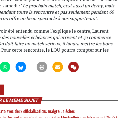
e samedi : "
Le prochain match, c'est aussi un derby, mais
d pendant toute la rencontre et pas seulement pendant 60
qu'on offre un beau spectacle à nos supporteurs".
voir été entendu comme l'explique le centre, Laurent
y a des nouvelles échéances qui arrivent et ça commence
n doit faire un match sérieux, il faudra mettre les bons
. Pour cette rencontre, le LOU pourra compter sur les
2
R LE MÊME SUJET
to avec deux officialisations malgré un échec
e de Gerland mais s'incline face à des Montpelliérains héroïques (25-28)