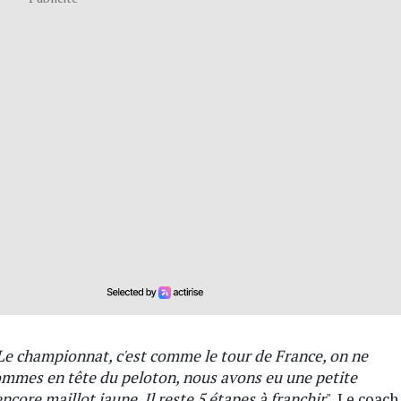
Le championnat, c'est comme le tour de France, on ne
ommes en tête du peloton, nous avons eu une petite
ore maillot jaune. Il reste 5 étapes à franchir
". Le coach