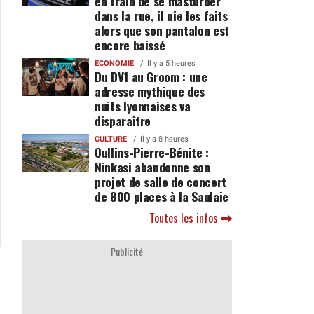
en train de se masturber
dans la rue, il nie les faits
alors que son pantalon est
encore baissé
ECONOMIE
Il y a 5 heures
Du DV1 au Groom : une
adresse mythique des
nuits lyonnaises va
disparaître
CULTURE
Il y a 8 heures
Oullins-Pierre-Bénite :
Ninkasi abandonne son
projet de salle de concert
de 800 places à la Saulaie
Toutes les infos
Publicité