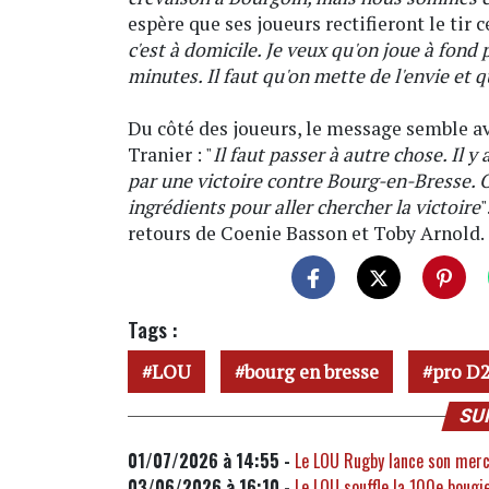
espère que ses joueurs rectifieront le tir c
c'est à domicile. Je veux qu'on joue à fon
minutes. Il faut qu'on mette de l'envie et 
Du côté des joueurs, le message semble a
Tranier : "
Il faut passer à autre chose. Il 
par une victoire contre Bourg-en-Bresse. O
ingrédients pour aller chercher la victoire
"
retours de Coenie Basson et Toby Arnold.
Tags :
LOU
bourg en bresse
pro D
SU
01/07/2026 à 14:55 -
Le LOU Rugby lance son merca
03/06/2026 à 16:10 -
Le LOU souffle la 100e bougi