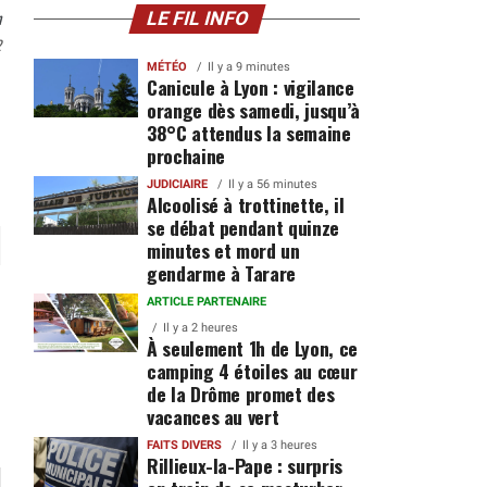
n
LE FIL INFO
2
MÉTÉO
Il y a 9 minutes
Canicule à Lyon : vigilance
orange dès samedi, jusqu’à
38°C attendus la semaine
prochaine
JUDICIAIRE
Il y a 56 minutes
Alcoolisé à trottinette, il
se débat pendant quinze
minutes et mord un
gendarme à Tarare
ARTICLE PARTENAIRE
Il y a 2 heures
À seulement 1h de Lyon, ce
camping 4 étoiles au cœur
de la Drôme promet des
vacances au vert
FAITS DIVERS
Il y a 3 heures
Rillieux-la-Pape : surpris