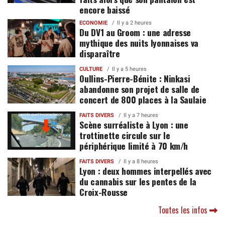
encore baissé
ECONOMIE
Il y a 2 heures
Du DV1 au Groom : une adresse
mythique des nuits lyonnaises va
disparaître
CULTURE
Il y a 5 heures
Oullins-Pierre-Bénite : Ninkasi
abandonne son projet de salle de
concert de 800 places à la Saulaie
FAITS DIVERS
Il y a 7 heures
Scène surréaliste à Lyon : une
trottinette circule sur le
périphérique limité à 70 km/h
FAITS DIVERS
Il y a 8 heures
Lyon : deux hommes interpellés avec
du cannabis sur les pentes de la
Croix-Rousse
Toutes les infos