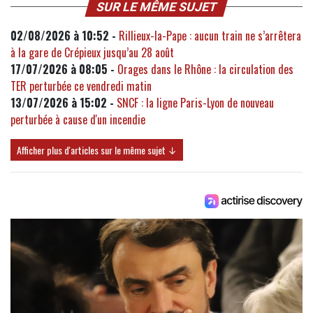
SUR LE MÊME SUJET
02/08/2026 à 10:52 -
Rillieux-la-Pape : aucun train ne s’arrêtera
à la gare de Crépieux jusqu’au 28 août
17/07/2026 à 08:05 -
Orages dans le Rhône : la circulation des
TER perturbée ce vendredi matin
13/07/2026 à 15:02 -
SNCF : la ligne Paris-Lyon de nouveau
perturbée à cause d'un incendie
Afficher plus d'articles sur le même sujet ↓