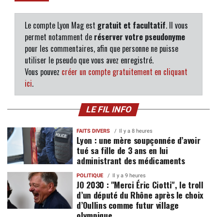
Le compte Lyon Mag est
gratuit et facultatif
. Il vous
permet notamment de
réserver votre pseudonyme
pour les commentaires, afin que personne ne puisse
utiliser le pseudo que vous avez enregistré.
Vous pouvez
créer un compte gratuitement en cliquant
ici
.
LE FIL INFO
FAITS DIVERS
Il y a 8 heures
Lyon : une mère soupçonnée d’avoir
tué sa fille de 3 ans en lui
administrant des médicaments
POLITIQUE
Il y a 9 heures
JO 2030 : "Merci Éric Ciotti", le troll
d’un député du Rhône après le choix
d’Oullins comme futur village
olympique