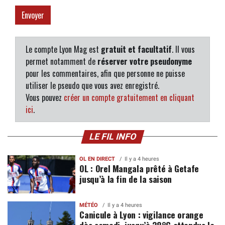
Le compte Lyon Mag est
gratuit et facultatif
. Il vous
permet notamment de
réserver votre pseudonyme
pour les commentaires, afin que personne ne puisse
utiliser le pseudo que vous avez enregistré.
Vous pouvez
créer un compte gratuitement en cliquant
ici
.
LE FIL INFO
OL EN DIRECT
Il y a 4 heures
OL : Orel Mangala prêté à Getafe
jusqu’à la fin de la saison
MÉTÉO
Il y a 4 heures
Canicule à Lyon : vigilance orange
dès samedi, jusqu’à 38°C attendus la