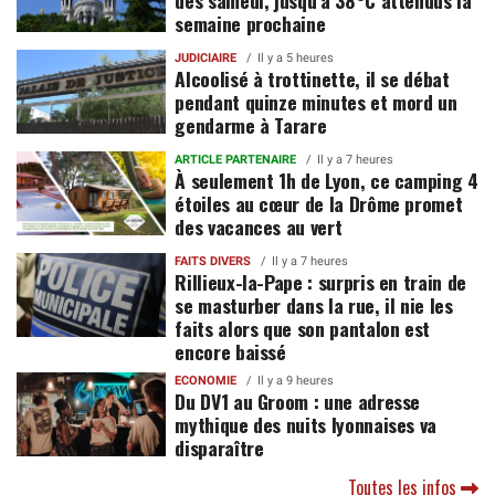
semaine prochaine
JUDICIAIRE
Il y a 5 heures
Alcoolisé à trottinette, il se débat
pendant quinze minutes et mord un
gendarme à Tarare
ARTICLE PARTENAIRE
Il y a 7 heures
À seulement 1h de Lyon, ce camping 4
étoiles au cœur de la Drôme promet
des vacances au vert
FAITS DIVERS
Il y a 7 heures
Rillieux-la-Pape : surpris en train de
se masturber dans la rue, il nie les
faits alors que son pantalon est
encore baissé
ECONOMIE
Il y a 9 heures
Du DV1 au Groom : une adresse
mythique des nuits lyonnaises va
disparaître
Toutes les infos