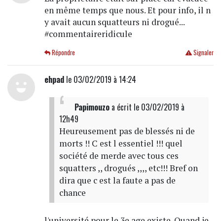
en même temps que nous. Et pour info, il n
y avait aucun squatteurs ni drogué...
#commentaireridicule
Répondre
Signaler
ehpad
le 03/02/2019 à 14:24
Papimouzo
a écrit
le 03/02/2019 à
12h49
Heureusement pas de blessés ni de
morts !! C est l essentiel !!! quel
société de merde avec tous ces
squatters ,, drogués ,,,, etc!!! Bref on
dira que c est la faute a pas de
chance
l'université pour le 3e age existe. Quand je