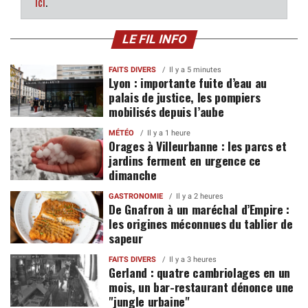
ici
.
LE FIL INFO
FAITS DIVERS
Il y a 5 minutes
Lyon : importante fuite d’eau au
palais de justice, les pompiers
mobilisés depuis l’aube
MÉTÉO
Il y a 1 heure
Orages à Villeurbanne : les parcs et
jardins ferment en urgence ce
dimanche
GASTRONOMIE
Il y a 2 heures
De Gnafron à un maréchal d’Empire :
les origines méconnues du tablier de
sapeur
FAITS DIVERS
Il y a 3 heures
Gerland : quatre cambriolages en un
mois, un bar-restaurant dénonce une
"jungle urbaine"