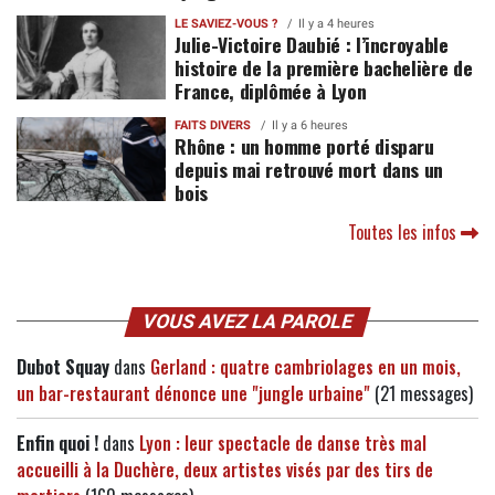
LE SAVIEZ-VOUS ?
Il y a 4 heures
Julie-Victoire Daubié : l’incroyable
histoire de la première bachelière de
France, diplômée à Lyon
FAITS DIVERS
Il y a 6 heures
Rhône : un homme porté disparu
depuis mai retrouvé mort dans un
bois
Toutes les infos
VOUS AVEZ LA PAROLE
Dubot Squay
dans
Gerland : quatre cambriolages en un mois,
un bar-restaurant dénonce une "jungle urbaine"
(21 messages)
Enfin quoi !
dans
Lyon : leur spectacle de danse très mal
accueilli à la Duchère, deux artistes visés par des tirs de