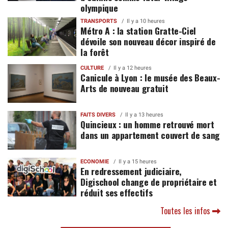
olympique
TRANSPORTS
Il y a 10 heures
Métro A : la station Gratte-Ciel
dévoile son nouveau décor inspiré de
la forêt
CULTURE
Il y a 12 heures
Canicule à Lyon : le musée des Beaux-
Arts de nouveau gratuit
FAITS DIVERS
Il y a 13 heures
Quincieux : un homme retrouvé mort
dans un appartement couvert de sang
ECONOMIE
Il y a 15 heures
En redressement judiciaire,
Digischool change de propriétaire et
réduit ses effectifs
Toutes les infos