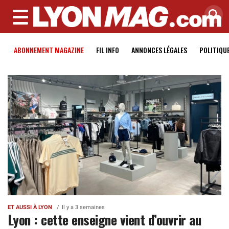
MENU
ABONNEMENT MAGAZINE
FIL INFO
ANNONCES LÉGALES
POLITIQU
ET AUSSI À LYON
Il y a 3 semaines
Lyon : cette enseigne vient d’ouvrir au