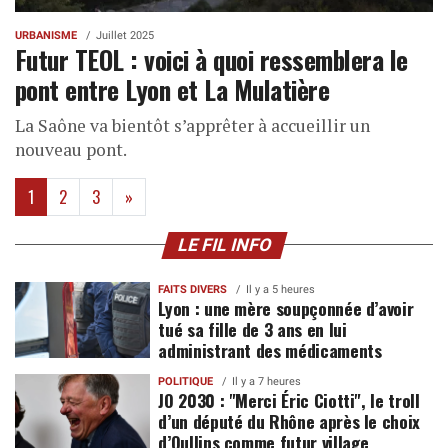
URBANISME
Juillet 2025
Futur TEOL : voici à quoi ressemblera le
pont entre Lyon et La Mulatière
La Saône va bientôt s’apprêter à accueillir un
nouveau pont.
(current)
1
2
3
»
LE FIL INFO
FAITS DIVERS
Il y a 5 heures
Lyon : une mère soupçonnée d’avoir
tué sa fille de 3 ans en lui
administrant des médicaments
POLITIQUE
Il y a 7 heures
JO 2030 : "Merci Éric Ciotti", le troll
d’un député du Rhône après le choix
d’Oullins comme futur village