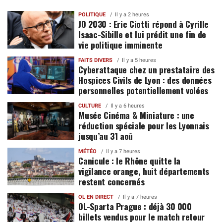
POLITIQUE
Il y a 2 heures
JO 2030 : Eric Ciotti répond à Cyrille
Isaac-Sibille et lui prédit une fin de
vie politique imminente
FAITS DIVERS
Il y a 5 heures
Cyberattaque chez un prestataire des
Hospices Civils de Lyon : des données
personnelles potentiellement volées
CULTURE
Il y a 6 heures
Musée Cinéma & Miniature : une
réduction spéciale pour les Lyonnais
jusqu’au 31 aoû
MÉTÉO
Il y a 7 heures
Canicule : le Rhône quitte la
vigilance orange, huit départements
restent concernés
OL EN DIRECT
Il y a 7 heures
OL-Sparta Prague : déjà 30 000
billets vendus pour le match retour