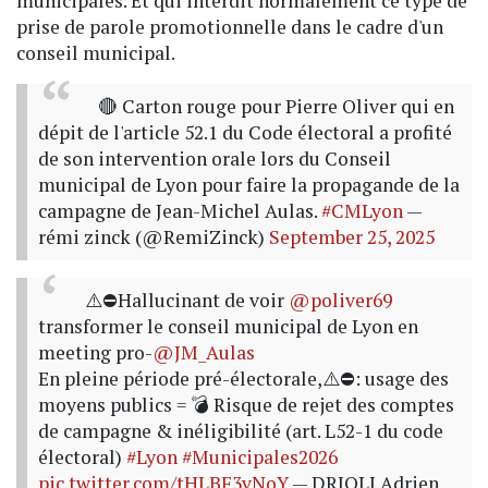
municipales. Et qui interdit normalement ce type de
prise de parole promotionnelle dans le cadre d'un
conseil municipal.
🔴 Carton rouge pour Pierre Oliver qui en
dépit de l'article 52.1 du Code électoral a profité
de son intervention orale lors du Conseil
municipal de Lyon pour faire la propagande de la
campagne de Jean-Michel Aulas.
#CMLyon
—
rémi zinck (@RemiZinck)
September 25, 2025
⚠️⛔️Hallucinant de voir
@poliver69
transformer le conseil municipal de Lyon en
meeting pro-
@JM_Aulas
En pleine période pré-électorale,⚠️⛔️: usage des
moyens publics = 💣 Risque de rejet des comptes
de campagne & inéligibilité (art. L52-1 du code
électoral)
#Lyon
#Municipales2026
pic.twitter.com/tHLBF3vNoY
— DRIOLI Adrien