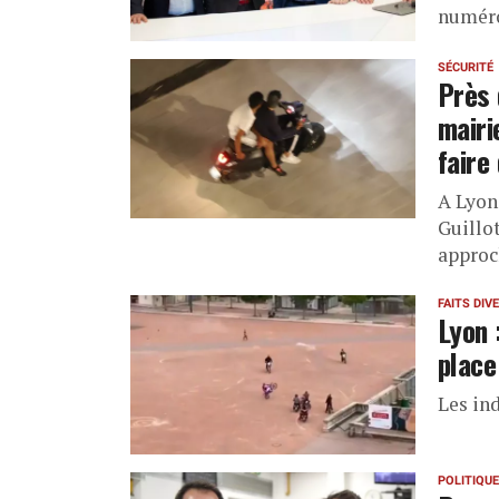
numéro
SÉCURITÉ
Près 
mairi
faire
A Lyon,
Guillot
approc
FAITS DIV
Lyon 
place
Les ind
POLITIQUE