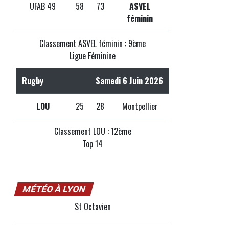
UFAB 49
58
73
ASVEL
féminin
Classement ASVEL féminin : 9ème
Ligue Féminine
Rugby
Samedi 6 Juin 2026
LOU
25
28
Montpellier
Classement LOU : 12ème
Top 14
MÉTÉO À LYON
St Octavien