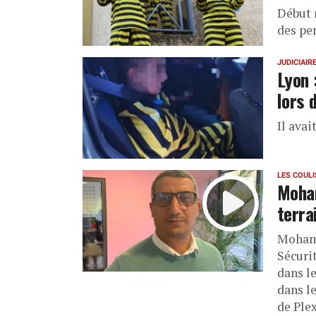
Début 
des pe
JUDICIAIR
Lyon 
lors 
Il avai
LES COUL
Moham
terra
Mohame
Sécurit
dans l
dans l
de Plex