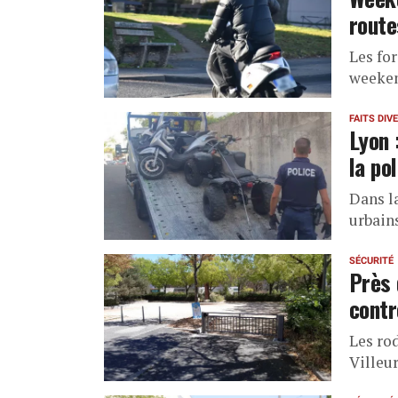
route
Les for
weeken
FAITS DIV
Lyon 
la pol
Dans la
urbains
SÉCURITÉ
Près 
contr
Les ro
Villeur