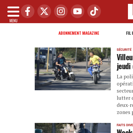
MENU
ABONNEMENT MAGAZINE
FIL 
SÉCURITÉ
Ville
jeudi
La pol
opérati
secteur
lutter
deux-r
zones 
FAITS DIV
Weeke