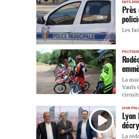
FAITS DIV
Près 
polic
Les fai
POLITIQUE
Rodéo
emmèn
La mair
Vaulx 
circuit
LYON POL
Lyon 
décry
La réd