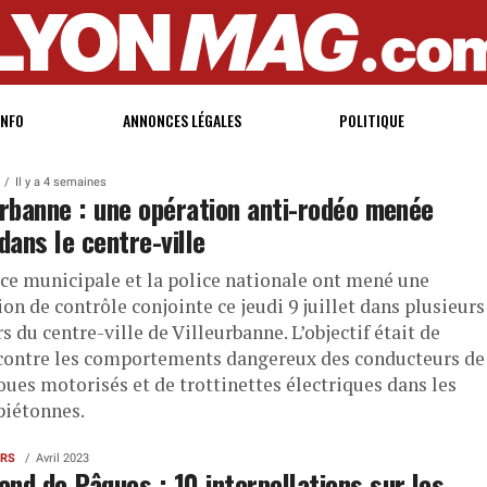
INFO
ANNONCES LÉGALES
POLITIQUE
Il y a 4 semaines
urbanne : une opération anti-rodéo menée
 dans le centre-ville
ice municipale et la police nationale ont mené une
on de contrôle conjointe ce jeudi 9 juillet dans plusieurs
s du centre-ville de Villeurbanne. L’objectif était de
 contre les comportements dangereux des conducteurs de
oues motorisés et de trottinettes électriques dans les
piétonnes.
ERS
Avril 2023
nd de Pâques : 10 interpellations sur les