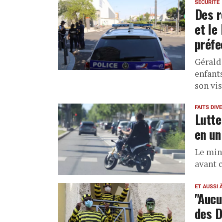
SÉCURITÉ
Des r
et le
préfe
Gérald
enfants
son vis
FAITS DIV
Lutte
en un
Le mini
avant 
ET AUSSI 
"Aucu
des D