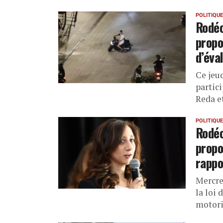
POLITIQUE
Rodéo
propo
d’éva
Ce jeu
partic
Reda e
POLITIQUE
Rodéo
propo
rappo
Mercred
la loi 
motori