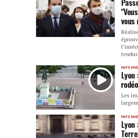
Passe
"Vous
vous 
Réalise
éprouv
l’inséc
tendus
FAITS DIV
Lyon 
rodéo
Les ima
largem
FAITS DIV
Lyon 
Terre