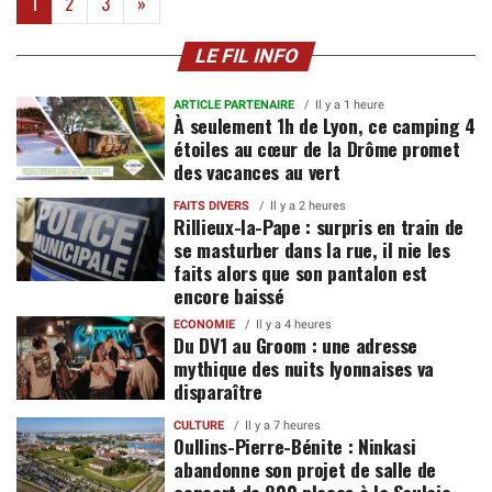
(current)
1
2
3
»
LE FIL INFO
ARTICLE PARTENAIRE
Il y a 1 heure
À seulement 1h de Lyon, ce camping 4
étoiles au cœur de la Drôme promet
des vacances au vert
FAITS DIVERS
Il y a 2 heures
Rillieux-la-Pape : surpris en train de
se masturber dans la rue, il nie les
faits alors que son pantalon est
encore baissé
ECONOMIE
Il y a 4 heures
Du DV1 au Groom : une adresse
mythique des nuits lyonnaises va
disparaître
CULTURE
Il y a 7 heures
Oullins-Pierre-Bénite : Ninkasi
abandonne son projet de salle de
concert de 800 places à la Saulaie