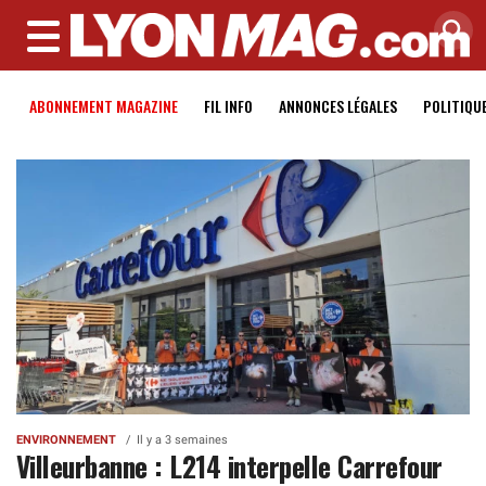
MENU
ABONNEMENT MAGAZINE
FIL INFO
ANNONCES LÉGALES
POLITIQU
ENVIRONNEMENT
Il y a 3 semaines
Villeurbanne : L214 interpelle Carrefour