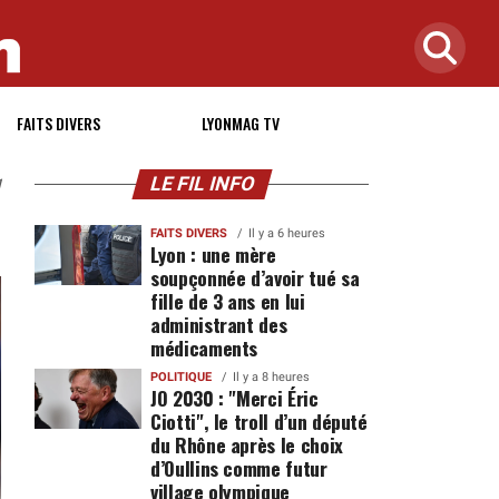
FAITS DIVERS
LYONMAG TV
LE FIL INFO
1
FAITS DIVERS
Il y a 6 heures
Lyon : une mère
soupçonnée d’avoir tué sa
fille de 3 ans en lui
administrant des
médicaments
POLITIQUE
Il y a 8 heures
JO 2030 : "Merci Éric
Ciotti", le troll d’un député
du Rhône après le choix
d’Oullins comme futur
village olympique