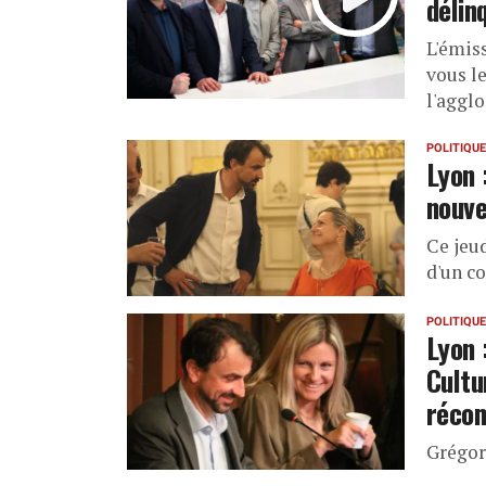
délin
L'émis
vous l
l'aggl
POLITIQUE
Lyon 
nouve
Ce jeud
d'un c
POLITIQUE
Lyon 
Cultu
réco
Grégory