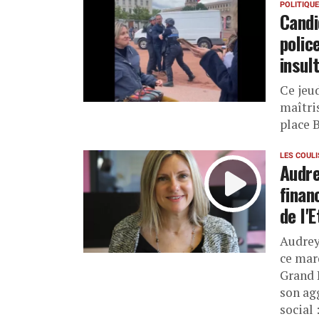
POLITIQUE
Candi
polic
insul
Ce jeu
maîtris
place 
LES COUL
Audre
finan
de l'E
Audrey
ce mar
Grand L
son agg
social 