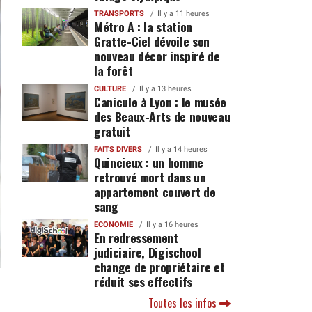
TRANSPORTS
Il y a 11 heures
Métro A : la station
Gratte-Ciel dévoile son
nouveau décor inspiré de
la forêt
CULTURE
Il y a 13 heures
Canicule à Lyon : le musée
des Beaux-Arts de nouveau
gratuit
FAITS DIVERS
Il y a 14 heures
Quincieux : un homme
retrouvé mort dans un
appartement couvert de
sang
ECONOMIE
Il y a 16 heures
En redressement
judiciaire, Digischool
change de propriétaire et
réduit ses effectifs
Toutes les infos