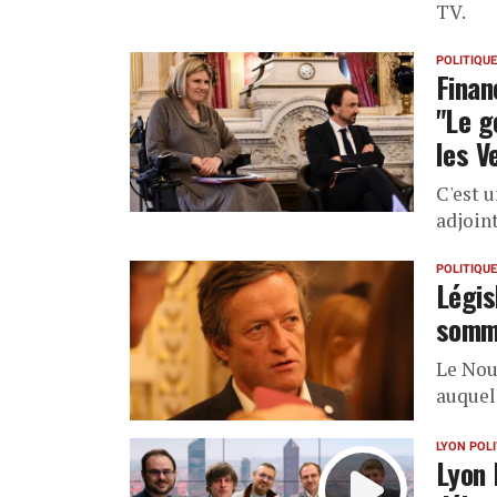
TV.
POLITIQUE
Finan
"Le g
les V
C'est 
adjoin
POLITIQUE
Légis
sommé
Le Nou
auquel
LYON POL
Lyon 