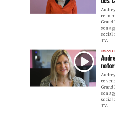
des C
Audrey
ce mer
Grand L
son agg
social 
TV.
LES COUL
Audre
notor
Audrey
ce ven
Grand L
son agg
social 
TV.