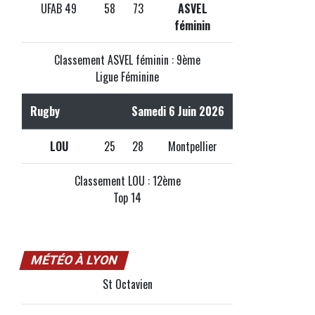
UFAB 49
58
73
ASVEL
féminin
Classement ASVEL féminin : 9ème
Ligue Féminine
Rugby
Samedi 6 Juin 2026
LOU
25
28
Montpellier
Classement LOU : 12ème
Top 14
MÉTÉO À LYON
St Octavien