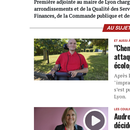
Première adjointe au maire de Lyon chargé
arrondissements et de la Qualité des Serv
Finances, de la Commande publique et de
AU SUJE
ET AUSSI 
"Chem
attaq
écolo
Après 
"impra
s’est 
Lyon.
LES COUL
Audre
décid