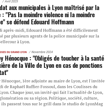
Avril 2025
dat aux municipales à Lyon maîtrisé par la
e : "Pas la moindre violence ni la moindre
te" se défend Edouard Hoffmann
di après-midi, Edouard Hoffmann a été difficilement
é par plusieurs agents de la police municipale sur la
Bellecour à Lyon.
Novembre 2024
ISSES DU GRAND LYON
y Hénocque : "Obligés de toucher à la santé
cière de la Ville de Lyon en cas de ponctions
tat"
 Hénocque, 1ère adjointe au maire de Lyon, est l'invitée
di de Raphaël Ruffier-Fossoul, dans les Coulisses du
yon. Chaque jour, un invité qui fait l'actualité de Lyon,
lomération ou sa région. Politique, société, culture,
: ils passent tous sur le grill dans le studio de LyonMag