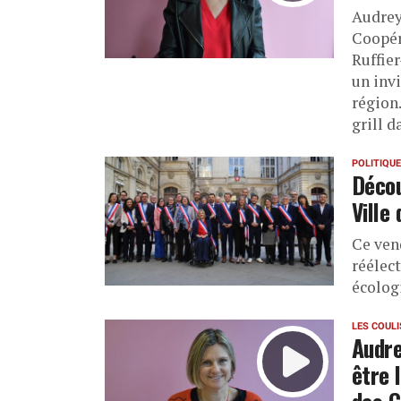
Audrey
Coopéra
Ruffie
un invi
région.
grill 
POLITIQUE
Décou
Ville
Ce ven
réélec
écologi
LES COUL
Audre
être 