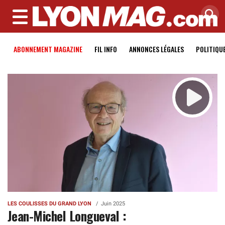
MENU
ABONNEMENT MAGAZINE
FIL INFO
ANNONCES LÉGALES
POLITIQU
LES COULISSES DU GRAND LYON
Juin 2025
Jean-Michel Longueval :