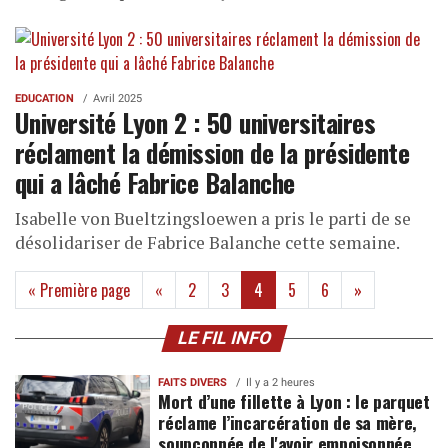
EDUCATION
Avril 2025
Université Lyon 2 : 50 universitaires
réclament la démission de la présidente
qui a lâché Fabrice Balanche
Isabelle von Bueltzingsloewen a pris le parti de se
désolidariser de Fabrice Balanche cette semaine.
(current)
« Première page
«
2
3
4
5
6
»
LE FIL INFO
FAITS DIVERS
Il y a 2 heures
Mort d’une fillette à Lyon : le parquet
réclame l’incarcération de sa mère,
soupçonnée de l'avoir empoisonnée