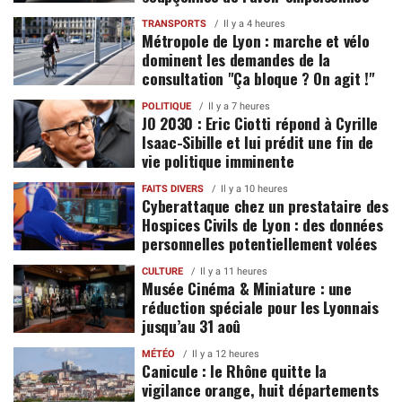
TRANSPORTS
Il y a 4 heures
Métropole de Lyon : marche et vélo
dominent les demandes de la
consultation "Ça bloque ? On agit !"
POLITIQUE
Il y a 7 heures
JO 2030 : Eric Ciotti répond à Cyrille
Isaac-Sibille et lui prédit une fin de
vie politique imminente
FAITS DIVERS
Il y a 10 heures
Cyberattaque chez un prestataire des
Hospices Civils de Lyon : des données
personnelles potentiellement volées
CULTURE
Il y a 11 heures
Musée Cinéma & Miniature : une
réduction spéciale pour les Lyonnais
jusqu’au 31 aoû
MÉTÉO
Il y a 12 heures
Canicule : le Rhône quitte la
vigilance orange, huit départements